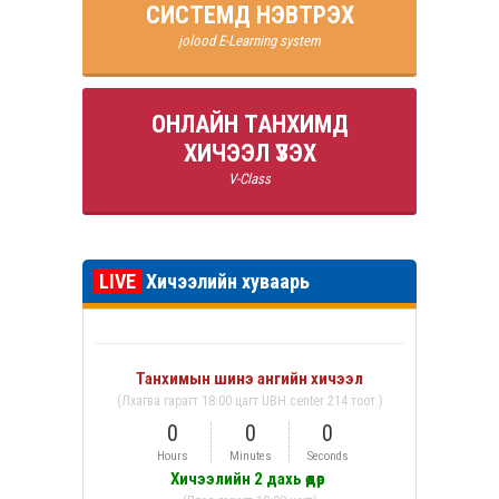
СИСТЕМД НЭВТРЭХ
jolood E-Learning system
ОНЛАЙН ТАНХИМД
ХИЧЭЭЛ ҮЗЭХ
V-Class
LIVE
Хичээлийн хуваарь
Танхимын шинэ ангийн хичээл
(Лхагва гарагт 18:00 цагт UBH center 214 тоот.)
0
0
0
Hours
Minutes
Seconds
Хичээлийн 2 дахь өдөр