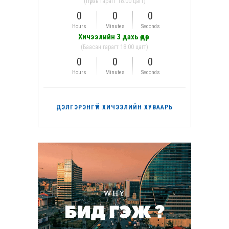
(Пүрэв гарагт 18:00 цагт)
0
0
0
Hours
Minutes
Seconds
Хичээлийн 3 дахь өдөр
(Баасан гарагт 18:00 цагт)
0
0
0
Hours
Minutes
Seconds
ДЭЛГЭРЭНГҮЙ ХИЧЭЭЛИЙН ХУВААРЬ