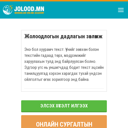
Жолоодлогын дадлагын зөвлөмж
Энэ бол хуурамч текст. Үүнийг зөвхөн бэлэн
текстийн гадаад төрх, мэдрэмжийг
харуулахын тулд энд байрлуулсан болно.
Эдгээр үгс нь уншигчдад бодит текст эцсийн
танилцуулгад хэрхэн харагдах тухай үндсэн
ойлголтыг өгөх зорилгоор энд байна.
ЭЛСЭХ ХҮСЭЛТ ИЛГЭЭХ
ОНЛАЙН СУРГАЛТЫН