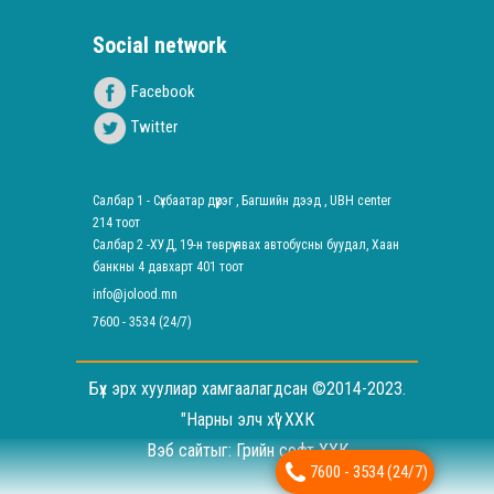
Social network
Facebook
Twitter
Салбар 1 - Сүхбаатар дүүрэг , Багшийн дээд , UBH center
214 тоот
Салбар 2 -ХУД, 19-н төврүү явах автобусны буудал, Хаан
банкны 4 давхарт 401 тоот
info@jolood.mn
7600 - 3534 (24/7)
Бүх эрх хуулиар хамгаалагдсан ©2014-2023.
"Нарны элч хүү" ХХК
Вэб сайт
ыг:
Грийн софт ХХК
7600 - 3534 (24/7)
Дуудлагын төв