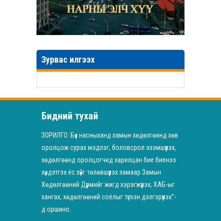
Зурвас илгээх
Бидний тухай
ЗОРИЛГО: Бүх насныханд замын хөдөлгөөнд зөв
оролцож сурах мэдлэг, боловсрол эзэмшүүлэх,
хөдөлгөөнд оролцогчид харилцан бие биенээ
хүндэтгэх ёс зүйг төлөвшүүлэх замаар Замын
Хөдөлгөөний Дүрмийг жигд хэрэгжүүлэх, ХАБ-ыг
хангах, хөдөлгөөний соёлыг түгээн дэлгэрүүлэх”-
д оршино.